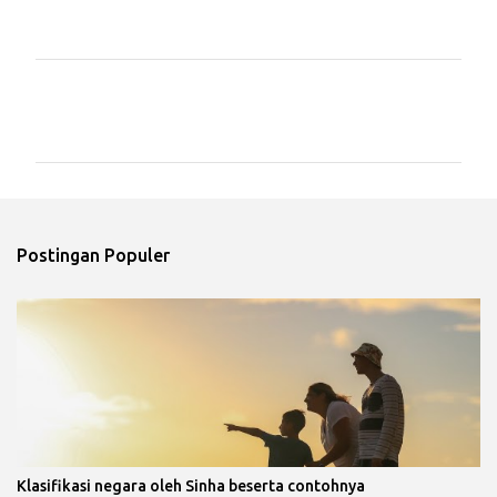
K
o
m
e
n
t
Postingan Populer
a
r
Klasifikasi negara oleh Sinha beserta contohnya