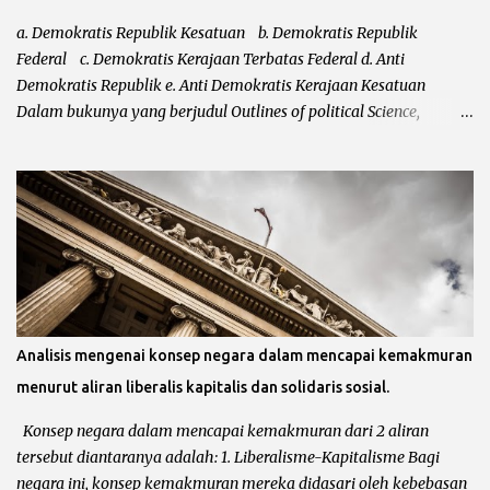
a. Demokratis Republik Kesatuan b. Demokratis Republik
Federal c. Demokratis Kerajaan Terbatas Federal d. Anti
Demokratis Republik e. Anti Demokratis Kerajaan Kesatuan
Dalam bukunya yang berjudul Outlines of political Science,
mengatakan bahwa klasifikasi dari Leacock kurang sempurna.
Kurang sempurnanya klasifikasi negara tersebut karena Leacock
tidak memasukkan bentuk negara totaliter ataupun otoriter
kedalam klasifikasi negara. Setelah klasifikasi Leacock diperbaiki
masih juga belum sempurna, hal ini karena belum
ditempatkannya negara-negara demokrasi modern dan
demokrasi kuno. Maka setelah itu, Shina menyempurnakan
klasifikasi Leacock dengan bentuk-bentuk totaliter atau otoriter
dan yang bersifat anti demokrasi. a. Demokratis Republik
Analisis mengenai konsep negara dalam mencapai kemakmuran
Kesatuan Dalam negara kesatuan, kedaulatan negara bersifat
menurut aliran liberalis kapitalis dan solidaris sosial.
tunggal dan didalamnya tidak terdapat negara bagian. Negara
kesatuan menempatkan pemerintah pusat sebagai otoritas
Konsep negara dalam mencapai kemakmuran dari 2 aliran
tertinggi. Sementara wilayah-wilayah administratif di...
tersebut diantaranya adalah: 1. Liberalisme-Kapitalisme Bagi
negara ini, konsep kemakmuran mereka didasari oleh kebebasan