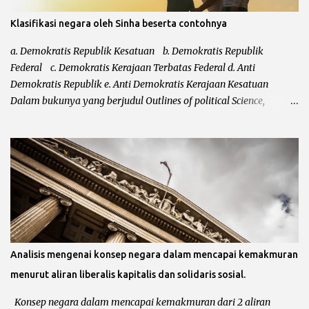
Klasifikasi negara oleh Sinha beserta contohnya
a. Demokratis Republik Kesatuan b. Demokratis Republik
Federal c. Demokratis Kerajaan Terbatas Federal d. Anti
Demokratis Republik e. Anti Demokratis Kerajaan Kesatuan
Dalam bukunya yang berjudul Outlines of political Science,
mengatakan bahwa klasifikasi dari Leacock kurang sempurna.
Kurang sempurnanya klasifikasi negara tersebut karena Leacock
tidak memasukkan bentuk negara totaliter ataupun otoriter
kedalam klasifikasi negara. Setelah klasifikasi Leacock diperbaiki
masih juga belum sempurna, hal ini karena belum
ditempatkannya negara-negara demokrasi modern dan
demokrasi kuno. Maka setelah itu, Shina menyempurnakan
klasifikasi Leacock dengan bentuk-bentuk totaliter atau otoriter
dan yang bersifat anti demokrasi. a. Demokratis Republik
Analisis mengenai konsep negara dalam mencapai kemakmuran
Kesatuan Dalam negara kesatuan, kedaulatan negara bersifat
menurut aliran liberalis kapitalis dan solidaris sosial.
tunggal dan didalamnya tidak terdapat negara bagian. Negara
kesatuan menempatkan pemerintah pusat sebagai otoritas
Konsep negara dalam mencapai kemakmuran dari 2 aliran