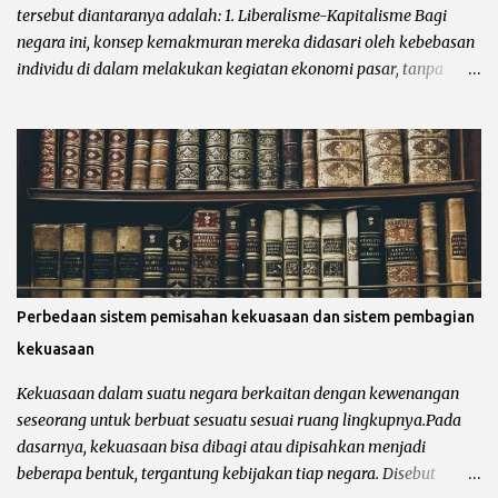
tertinggi. Sementara wilayah-wilayah administratif di...
tersebut diantaranya adalah: 1. Liberalisme-Kapitalisme Bagi
negara ini, konsep kemakmuran mereka didasari oleh kebebasan
individu di dalam melakukan kegiatan ekonomi pasar, tanpa
diikut campur oleh pemerintahan. Konsep kemakmuran
liberalisme mempercayai bahwa dengan membiarkan individu
berkreasi dalam bidang ekonomi tanpa diikut campur oleh
pemerintah, maka dengan sendirinya akan memakmurkan
negara dan rakyatnya. 2. Solidaritas Sosial Konsep solidaritas
sosial tidak lepas dari ideologi sosialisme atau Komunisme.
Menurut mereka konsep kemakmuran adalah dengan adanya
kesetaraan antar semua rakyat yang dikontrol oleh pemerintah
pusat. Artinya semua kekayaan suatu negara adalah milik
Perbedaan sistem pemisahan kekuasaan dan sistem pembagian
pemerintah dan kemakmuran rakyat dijamin oleh pemerintah.
kekuasaan
Dengan kata lain, kemakmuran rakyat berasal dari rasa
solidaritas sosial, yang menjunjung tinggi kesamaan derajat
Kekuasaan dalam suatu negara berkaitan dengan kewenangan
sesama manusia yang kesejahteraannya dijamin oleh
seseorang untuk berbuat sesuatu sesuai ruang lingkupnya.Pada
pemerintah pusat. Contoh neg...
dasarnya, kekuasaan bisa dibagi atau dipisahkan menjadi
beberapa bentuk, tergantung kebijakan tiap negara. Disebut