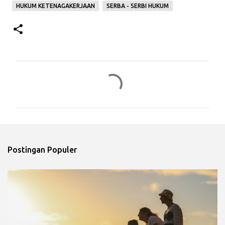
HUKUM KETENAGAKERJAAN
SERBA - SERBI HUKUM
K
o
m
e
n
t
Postingan Populer
a
r