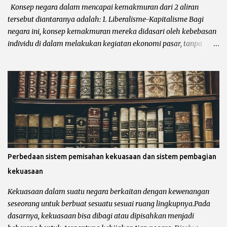
kesatuan menempatkan pemerintah pusat sebagai otoritas
Konsep negara dalam mencapai kemakmuran dari 2 aliran
tertinggi. Sementara wilayah-wilayah administratif di...
tersebut diantaranya adalah: 1. Liberalisme-Kapitalisme Bagi
negara ini, konsep kemakmuran mereka didasari oleh kebebasan
individu di dalam melakukan kegiatan ekonomi pasar, tanpa
diikut campur oleh pemerintahan. Konsep kemakmuran
liberalisme mempercayai bahwa dengan membiarkan individu
berkreasi dalam bidang ekonomi tanpa diikut campur oleh
pemerintah, maka dengan sendirinya akan memakmurkan
negara dan rakyatnya. 2. Solidaritas Sosial Konsep solidaritas
sosial tidak lepas dari ideologi sosialisme atau Komunisme.
Menurut mereka konsep kemakmuran adalah dengan adanya
kesetaraan antar semua rakyat yang dikontrol oleh pemerintah
pusat. Artinya semua kekayaan suatu negara adalah milik
Perbedaan sistem pemisahan kekuasaan dan sistem pembagian
pemerintah dan kemakmuran rakyat dijamin oleh pemerintah.
kekuasaan
Dengan kata lain, kemakmuran rakyat berasal dari rasa
solidaritas sosial, yang menjunjung tinggi kesamaan derajat
Kekuasaan dalam suatu negara berkaitan dengan kewenangan
sesama manusia yang kesejahteraannya dijamin oleh
seseorang untuk berbuat sesuatu sesuai ruang lingkupnya.Pada
pemerintah pusat. Contoh neg...
dasarnya, kekuasaan bisa dibagi atau dipisahkan menjadi