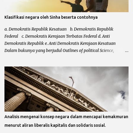
Klasifikasi negara oleh Sinha beserta contohnya
a. Demokratis Republik Kesatuan b. Demokratis Republik
Federal c. Demokratis Kerajaan Terbatas Federal d. Anti
Demokratis Republik e. Anti Demokratis Kerajaan Kesatuan
Dalam bukunya yang berjudul Outlines of political Science,
mengatakan bahwa klasifikasi dari Leacock kurang sempurna.
Kurang sempurnanya klasifikasi negara tersebut karena Leacock
tidak memasukkan bentuk negara totaliter ataupun otoriter
kedalam klasifikasi negara. Setelah klasifikasi Leacock diperbaiki
masih juga belum sempurna, hal ini karena belum
ditempatkannya negara-negara demokrasi modern dan
demokrasi kuno. Maka setelah itu, Shina menyempurnakan
klasifikasi Leacock dengan bentuk-bentuk totaliter atau otoriter
dan yang bersifat anti demokrasi. a. Demokratis Republik
Analisis mengenai konsep negara dalam mencapai kemakmuran
Kesatuan Dalam negara kesatuan, kedaulatan negara bersifat
menurut aliran liberalis kapitalis dan solidaris sosial.
tunggal dan didalamnya tidak terdapat negara bagian. Negara