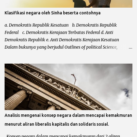
Klasifikasi negara oleh Sinha beserta contohnya
a. Demokratis Republik Kesatuan b. Demokratis Republik
Federal c. Demokratis Kerajaan Terbatas Federal d. Anti
Demokratis Republik e. Anti Demokratis Kerajaan Kesatuan
Dalam bukunya yang berjudul Outlines of political Science,
mengatakan bahwa klasifikasi dari Leacock kurang sempurna.
Kurang sempurnanya klasifikasi negara tersebut karena Leacock
tidak memasukkan bentuk negara totaliter ataupun otoriter
kedalam klasifikasi negara. Setelah klasifikasi Leacock diperbaiki
masih juga belum sempurna, hal ini karena belum
ditempatkannya negara-negara demokrasi modern dan
demokrasi kuno. Maka setelah itu, Shina menyempurnakan
klasifikasi Leacock dengan bentuk-bentuk totaliter atau otoriter
dan yang bersifat anti demokrasi. a. Demokratis Republik
Analisis mengenai konsep negara dalam mencapai kemakmuran
Kesatuan Dalam negara kesatuan, kedaulatan negara bersifat
menurut aliran liberalis kapitalis dan solidaris sosial.
tunggal dan didalamnya tidak terdapat negara bagian. Negara
kesatuan menempatkan pemerintah pusat sebagai otoritas
Konsep negara dalam mencapai kemakmuran dari 2 aliran