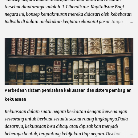
tertinggi. Sementara wilayah-wilayah administratif di...
tersebut diantaranya adalah: 1. Liberalisme-Kapitalisme Bagi
negara ini, konsep kemakmuran mereka didasari oleh kebebasan
individu di dalam melakukan kegiatan ekonomi pasar, tanpa
diikut campur oleh pemerintahan. Konsep kemakmuran
liberalisme mempercayai bahwa dengan membiarkan individu
berkreasi dalam bidang ekonomi tanpa diikut campur oleh
pemerintah, maka dengan sendirinya akan memakmurkan
negara dan rakyatnya. 2. Solidaritas Sosial Konsep solidaritas
sosial tidak lepas dari ideologi sosialisme atau Komunisme.
Menurut mereka konsep kemakmuran adalah dengan adanya
kesetaraan antar semua rakyat yang dikontrol oleh pemerintah
pusat. Artinya semua kekayaan suatu negara adalah milik
Perbedaan sistem pemisahan kekuasaan dan sistem pembagian
pemerintah dan kemakmuran rakyat dijamin oleh pemerintah.
kekuasaan
Dengan kata lain, kemakmuran rakyat berasal dari rasa
solidaritas sosial, yang menjunjung tinggi kesamaan derajat
Kekuasaan dalam suatu negara berkaitan dengan kewenangan
sesama manusia yang kesejahteraannya dijamin oleh
seseorang untuk berbuat sesuatu sesuai ruang lingkupnya.Pada
pemerintah pusat. Contoh neg...
dasarnya, kekuasaan bisa dibagi atau dipisahkan menjadi
beberapa bentuk, tergantung kebijakan tiap negara. Disebut