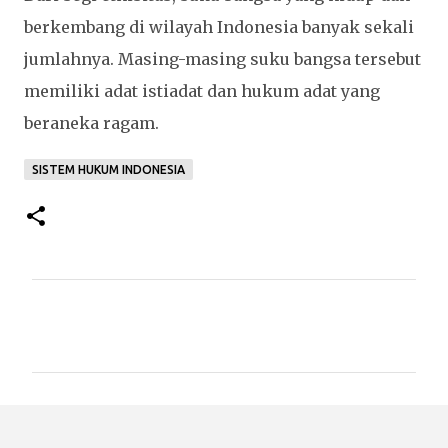
berkembang di wilayah Indonesia banyak sekali
jumlahnya. Masing-masing suku bangsa tersebut
memiliki adat istiadat dan hukum
adat yang
beraneka ragam.
SISTEM HUKUM INDONESIA
K
o
m
e
n