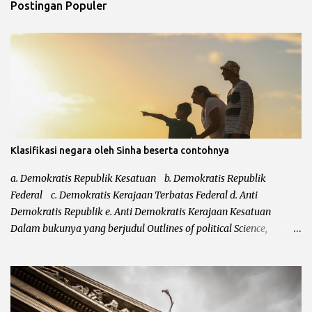
t
Postingan Populer
a
r
Klasifikasi negara oleh Sinha beserta contohnya
a. Demokratis Republik Kesatuan b. Demokratis Republik
Federal c. Demokratis Kerajaan Terbatas Federal d. Anti
Demokratis Republik e. Anti Demokratis Kerajaan Kesatuan
Dalam bukunya yang berjudul Outlines of political Science,
mengatakan bahwa klasifikasi dari Leacock kurang sempurna.
Kurang sempurnanya klasifikasi negara tersebut karena Leacock
tidak memasukkan bentuk negara totaliter ataupun otoriter
kedalam klasifikasi negara. Setelah klasifikasi Leacock diperbaiki
masih juga belum sempurna, hal ini karena belum