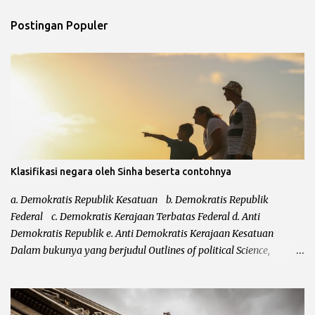
n
t
Postingan Populer
a
r
Klasifikasi negara oleh Sinha beserta contohnya
a. Demokratis Republik Kesatuan b. Demokratis Republik
Federal c. Demokratis Kerajaan Terbatas Federal d. Anti
Demokratis Republik e. Anti Demokratis Kerajaan Kesatuan
Dalam bukunya yang berjudul Outlines of political Science,
mengatakan bahwa klasifikasi dari Leacock kurang sempurna.
Kurang sempurnanya klasifikasi negara tersebut karena Leacock
tidak memasukkan bentuk negara totaliter ataupun otoriter