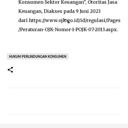
Konsumen Sektor Keuangan", Otoritas Jasa
Keuangan, Diakses pada 9 Juni 2023
dari
https://www.ojk.go.id/id/regulasi/Pages
/Peraturan-OJK-Nomor-1-POJK-07-2013.aspx
.
HUKUM PERLINDUNGAN KONSUMEN
K
o
m
e