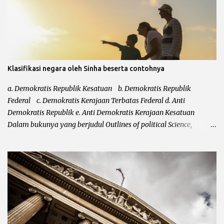
Klasifikasi negara oleh Sinha beserta contohnya
a. Demokratis Republik Kesatuan b. Demokratis Republik
Federal c. Demokratis Kerajaan Terbatas Federal d. Anti
Demokratis Republik e. Anti Demokratis Kerajaan Kesatuan
Dalam bukunya yang berjudul Outlines of political Science,
mengatakan bahwa klasifikasi dari Leacock kurang sempurna.
Kurang sempurnanya klasifikasi negara tersebut karena Leacock
tidak memasukkan bentuk negara totaliter ataupun otoriter
kedalam klasifikasi negara. Setelah klasifikasi Leacock diperbaiki
masih juga belum sempurna, hal ini karena belum
ditempatkannya negara-negara demokrasi modern dan
demokrasi kuno. Maka setelah itu, Shina menyempurnakan
klasifikasi Leacock dengan bentuk-bentuk totaliter atau otoriter