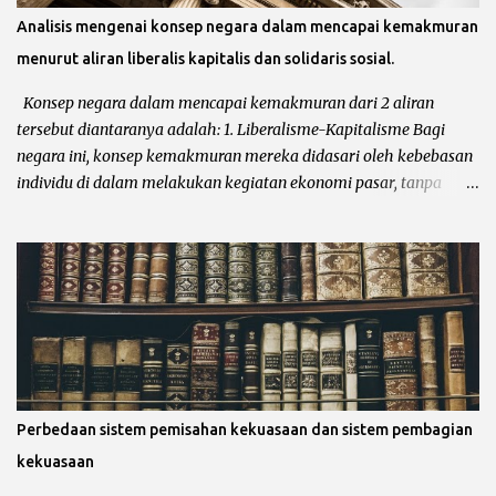
dan yang bersifat anti demokrasi. a. Demokratis Republik
Analisis mengenai konsep negara dalam mencapai kemakmuran
Kesatuan Dalam negara kesatuan, kedaulatan negara bersifat
menurut aliran liberalis kapitalis dan solidaris sosial.
tunggal dan didalamnya tidak terdapat negara bagian. Negara
kesatuan menempatkan pemerintah pusat sebagai otoritas
Konsep negara dalam mencapai kemakmuran dari 2 aliran
tertinggi. Sementara wilayah-wilayah administratif di...
tersebut diantaranya adalah: 1. Liberalisme-Kapitalisme Bagi
negara ini, konsep kemakmuran mereka didasari oleh kebebasan
individu di dalam melakukan kegiatan ekonomi pasar, tanpa
diikut campur oleh pemerintahan. Konsep kemakmuran
liberalisme mempercayai bahwa dengan membiarkan individu
berkreasi dalam bidang ekonomi tanpa diikut campur oleh
pemerintah, maka dengan sendirinya akan memakmurkan
negara dan rakyatnya. 2. Solidaritas Sosial Konsep solidaritas
sosial tidak lepas dari ideologi sosialisme atau Komunisme.
Menurut mereka konsep kemakmuran adalah dengan adanya
kesetaraan antar semua rakyat yang dikontrol oleh pemerintah
pusat. Artinya semua kekayaan suatu negara adalah milik
Perbedaan sistem pemisahan kekuasaan dan sistem pembagian
pemerintah dan kemakmuran rakyat dijamin oleh pemerintah.
kekuasaan
Dengan kata lain, kemakmuran rakyat berasal dari rasa