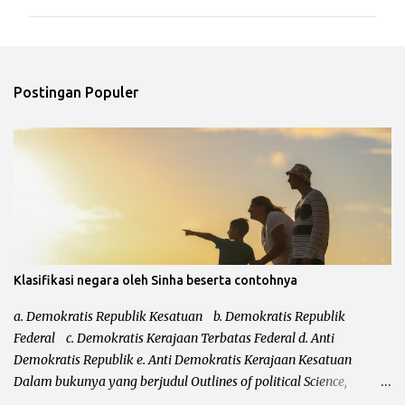
m
e
n
t
Postingan Populer
a
r
Klasifikasi negara oleh Sinha beserta contohnya
a. Demokratis Republik Kesatuan b. Demokratis Republik
Federal c. Demokratis Kerajaan Terbatas Federal d. Anti
Demokratis Republik e. Anti Demokratis Kerajaan Kesatuan
Dalam bukunya yang berjudul Outlines of political Science,
mengatakan bahwa klasifikasi dari Leacock kurang sempurna.