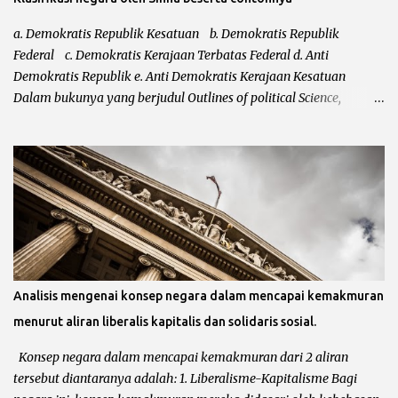
a. Demokratis Republik Kesatuan b. Demokratis Republik
Federal c. Demokratis Kerajaan Terbatas Federal d. Anti
Demokratis Republik e. Anti Demokratis Kerajaan Kesatuan
Dalam bukunya yang berjudul Outlines of political Science,
mengatakan bahwa klasifikasi dari Leacock kurang sempurna.
Kurang sempurnanya klasifikasi negara tersebut karena Leacock
tidak memasukkan bentuk negara totaliter ataupun otoriter
kedalam klasifikasi negara. Setelah klasifikasi Leacock diperbaiki
masih juga belum sempurna, hal ini karena belum
ditempatkannya negara-negara demokrasi modern dan
demokrasi kuno. Maka setelah itu, Shina menyempurnakan
klasifikasi Leacock dengan bentuk-bentuk totaliter atau otoriter
dan yang bersifat anti demokrasi. a. Demokratis Republik
Analisis mengenai konsep negara dalam mencapai kemakmuran
Kesatuan Dalam negara kesatuan, kedaulatan negara bersifat
menurut aliran liberalis kapitalis dan solidaris sosial.
tunggal dan didalamnya tidak terdapat negara bagian. Negara
kesatuan menempatkan pemerintah pusat sebagai otoritas
Konsep negara dalam mencapai kemakmuran dari 2 aliran
tertinggi. Sementara wilayah-wilayah administratif di...
tersebut diantaranya adalah: 1. Liberalisme-Kapitalisme Bagi