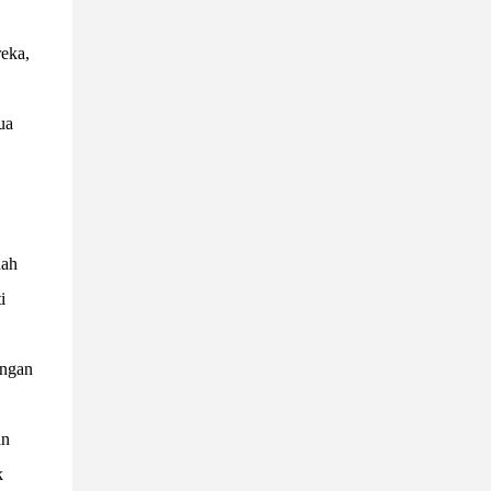
eka,
ua
nah
i
engan
an
k