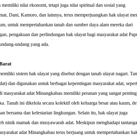
miliki nilai ekonomi, tetapi juga nilai spiritual dan sosial yang
mat, Dani, Kamoro, dan lainnya, terus memperjuangkan hak ulayat mer
um, untuk mempertahankan tanah dan sumber daya alam mereka dari
ngan, pengakuan dan perlindungan hak ulayat bagi masyarakat adat Pap
 undang-undang yang ada.
Barat
miliki sistem hak ulayat yang disebut dengan tanah ulayat nagari. Ta
a adat) dan digunakan untuk berbagai kepentingan masyarakat adat, sepert
t di masyarakat adat Minangkabau memiliki peranan yang sangat penting
. Tanah ini dikelola secara kolektif oleh keluarga besar atau kaum, d
n bersama dan kelestarian lingkungan. Selain itu, hak ulayat juga
 oleh ninik mamak dan musyawarah adat. Meskipun menghadapi tantang
 masyarakat adat Minangkabau terus berjuang untuk mempertahankan ha