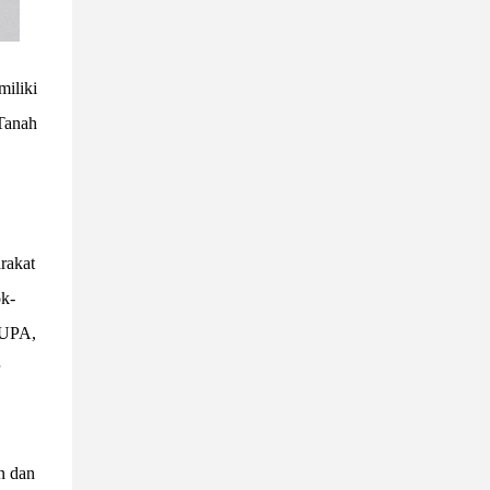
miliki
 Tanah
rakat
k-
UUPA,
n dan