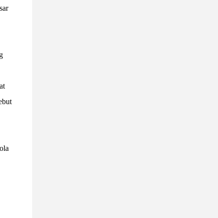
sar
g
at
ebut
ola