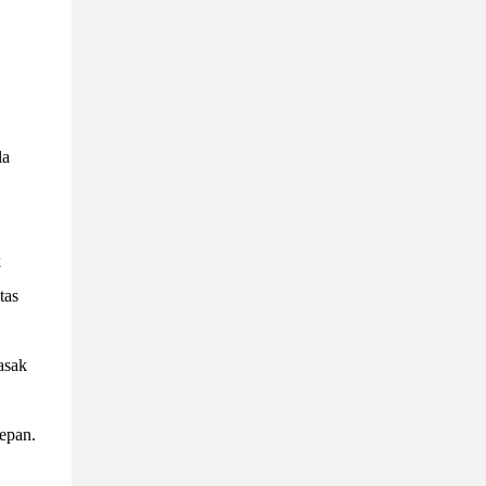
la
k
tas
asak
epan.