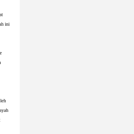
at
h ini
e
n
oleh
layah
t